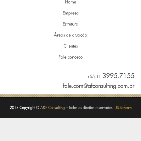
Home
Empresa
Estrutura
Áreas de atuação
Clientes
Fale conosco
3995.7155
+55 11
fale.com@afconsulting.com.br
2018 Copyright ©
A&F Consulting
– Todos os direitos reservados .
JS Softcom