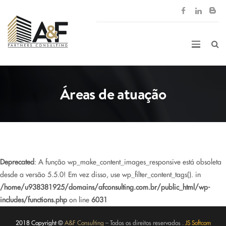
Áreas de atuação
Deprecated
: A função wp_make_content_images_responsive está obsoleta
desde a versão 5.5.0! Em vez disso, use wp_filter_content_tags(). in
/home/u938381925/domains/afconsulting.com.br/public_html/wp-
includes/functions.php
on line
6031
2018 Copyright ©
A&F Consulting
– Todos os direitos reservados .
JS Softcom