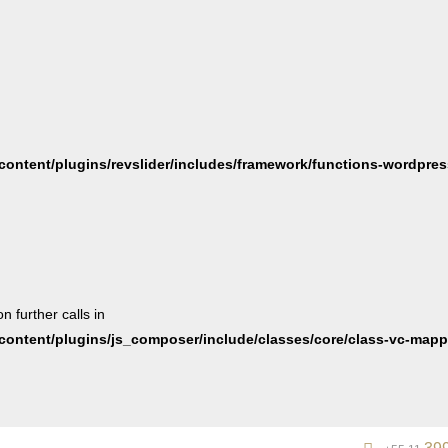
ontent/plugins/revslider/includes/framework/functions-wordpres
 further calls in
ontent/plugins/js_composer/include/classes/core/class-vc-mapp