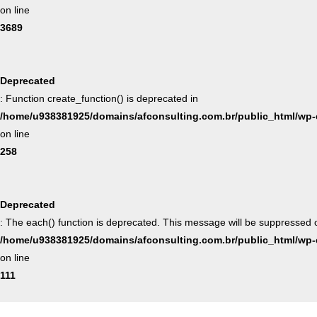
on line
3689
Deprecated
: Function create_function() is deprecated in
/home/u938381925/domains/afconsulting.com.br/public_html/wp-c
on line
258
Deprecated
: The each() function is deprecated. This message will be suppressed on
/home/u938381925/domains/afconsulting.com.br/public_html/wp-c
on line
111