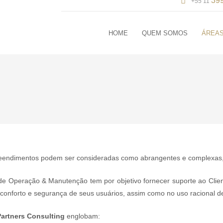
39
+55 11
HOME
QUEM SOMOS
ÁREAS
endimentos podem ser consideradas como abrangentes e complexas,
e Operação & Manutenção tem por objetivo fornecer suporte ao Clien
o conforto e segurança de seus usuários, assim como no uso racional d
artners Consulting
englobam: