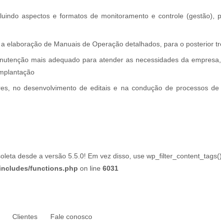
uindo aspectos e formatos de monitoramento e controle (gestão), po
 e a elaboração de Manuais de Operação detalhados, para o posterior 
utenção mais adequado para atender as necessidades da empresa, i
implantação
es, no desenvolvimento de editais e na condução de processos de c
ta desde a versão 5.5.0! Em vez disso, use wp_filter_content_tags()
includes/functions.php
on line
6031
Clientes
Fale conosco