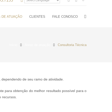
95.7155
 DE ATUAÇÃO
CLIENTES
FALE CONOSCO
Início
Áreas de atuação
Consultoria Técnica
 dependendo de seu ramo de atividade.
te para obtenção do melhor resultado possível para o
e recursos.