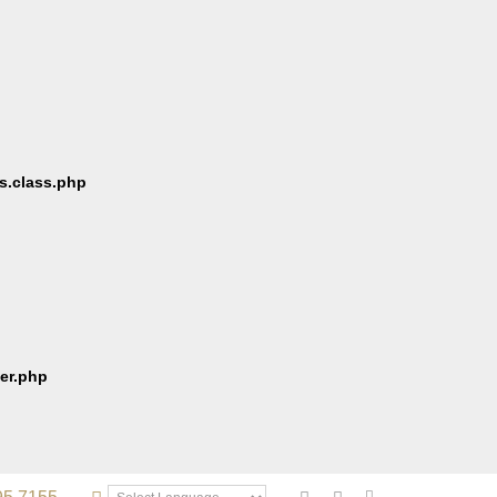
s.class.php
er.php