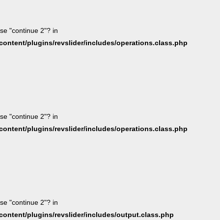
use "continue 2"? in
ntent/plugins/revslider/includes/operations.class.php
use "continue 2"? in
ntent/plugins/revslider/includes/operations.class.php
use "continue 2"? in
ntent/plugins/revslider/includes/output.class.php